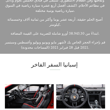
وثقافتها وفن الطعام الأسطوري. ستبقى في فنادق الخمس نجوم وتاكل
في مطاعم الأحلام. اكتشف أفضل أربع عشرة سيارة رياضية في السوق
سيارة رياضية يومية مختلفة.
أصبح الحلم حقيقة. أربعة عشر يوما وأكثر من ثمانية آلاف وخمسمائة
كيلومتر.
ابتداءً من 38.943,30 أورو شاملة للضريبة على القيمة المضافة.
قم بإجراء الحجز الخاص بك لأشهر مايو ويونيو ويوليو وأغسطس وسبتمبر
2021 قبل 28 فبراير 2021 (المساحات محدودة).
إسبانيا السفر الفاخر