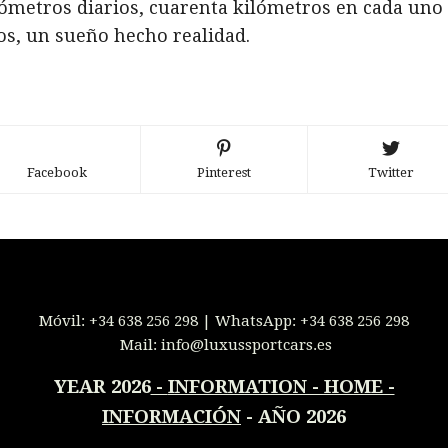
lómetros diarios, cuarenta kilómetros en cada uno
los, un sueño hecho realidad.
Facebook
Pinterest
Twitter
Móvil:
+34 638 256 298
| WhatsApp:
+34 638 256 298
Mail:
info@luxussportcars.es
YEAR 2026
-
INFORMATION - HOME -
INFORMACIÓN
- AÑO 2026