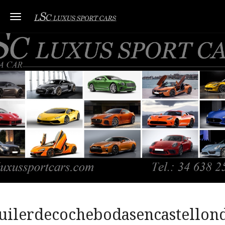
Toggle navigation
uilerdecochebodasencastellon