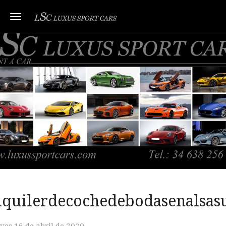
Toggle navigation
lquilerdecochedebodasenalsas