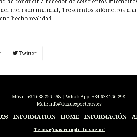
d de conducir alrededor de seiscientos kilómetros
 del mercado mundial, Trescientos kilómetros diar
ueño hecho realidad.
t
Twitter
Móvil:
+34 638 256 298
| WhatsApp:
+34 638 256 298
Mail:
info@luxussportcars.es
026
-
INFORMATION - HOME - INFORMACIÓN
- A
¡
Te imaginas cumplir tu sueño!