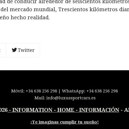
d de conducir alrededor de seiscientos kilómetros
 del mercado mundial, Trescientos kilómetros diar
ueño hecho realidad.
t
Twitter
Móvil:
+34 638 256 298
| WhatsApp:
+34 638 256 298
Mail:
info@luxussportcars.es
026
-
INFORMATION - HOME - INFORMACIÓN
- A
¡
Te imaginas cumplir tu sueño!