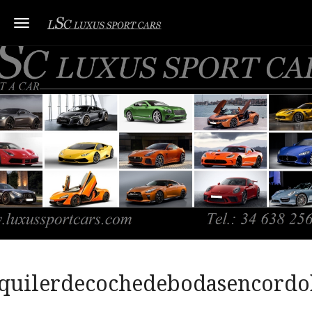
Toggle navigation
lquilerdecochedebodasencordo