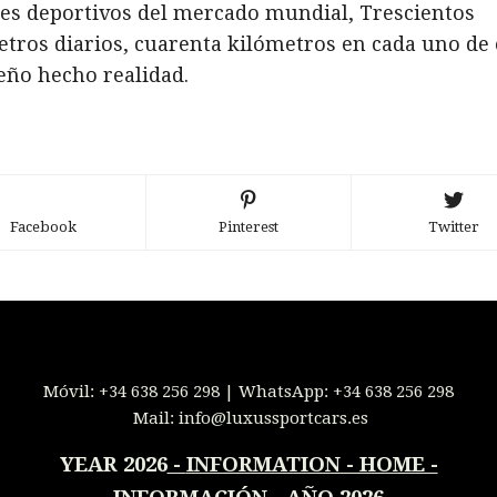
es deportivos del mercado mundial, Trescientos
tros diarios, cuarenta kilómetros en cada uno de e
eño hecho realidad.
Facebook
Pinterest
Twitter
Móvil:
+34 638 256 298
| WhatsApp:
+34 638 256 298
Mail:
info@luxussportcars.es
YEAR 2026
-
INFORMATION - HOME -