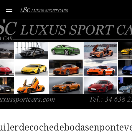
Toggle navigation
uilerdecochedebodasenpontev