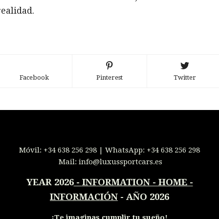
realidad.
Facebook
Pinterest
Twitter
Móvil:
+34 638 256 298
| WhatsApp:
+34 638 256 298
Mail:
info@luxussportcars.es
YEAR 2026
-
INFORMATION - HOME -
INFORMACIÓN
- AÑO 2026
¡
Te imaginas cumplir tu sueño!