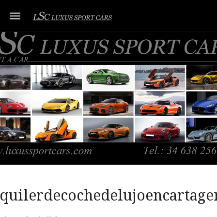
Toggle navigation
lquilerdecochedelujoencartage