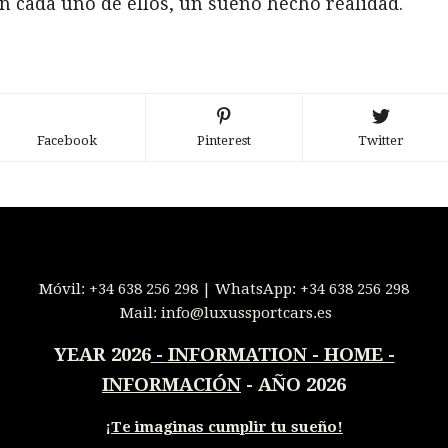
n cada uno de ellos, un sueño hecho realidad.
Facebook
Pinterest
Twitter
Móvil:
+34 638 256 298
| WhatsApp:
+34 638 256 298
Mail:
info@luxussportcars.es
YEAR 2026
-
INFORMATION - HOME -
INFORMACIÓN
- AÑO 2026
¡
Te imaginas cumplir tu sueño!