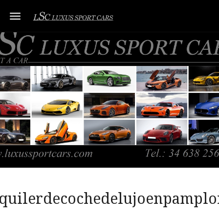
Toggle navigation
lquilerdecochedelujoenpamplo