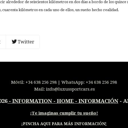
r alrededor de seiscientos kilómetros en dos días a bordo de los quinc
, cuarenta kilómetros en cada uno de ellos, un sueño hecho realidad.
t
Twitter
Móvil:
+34 638 256 298
| WhatsApp:
+34 638 256 298
Mail:
info@luxussportcars.es
026
-
INFORMATION - HOME - INFORMACIÓN
- A
¡
Te imaginas cumplir tu sueño!
¡PINCHA AQUI PARA MÁS INFORMACIÓN
!