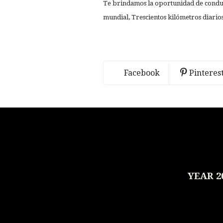
Te brindamos la oportunidad de conduci
mundial, Trescientos kilómetros diarios
Facebook
Pinteres
YEAR 2