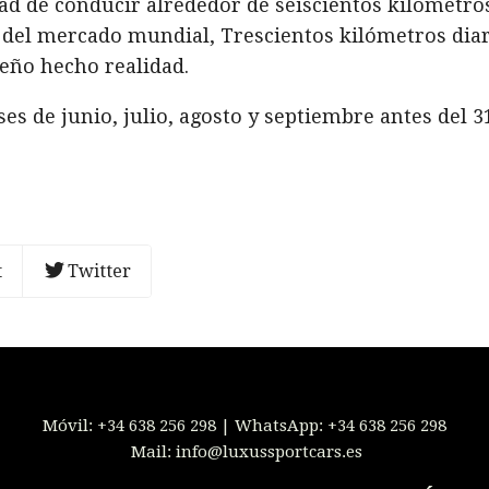
d de conducir alrededor de seiscientos kilómetros
 del mercado mundial, Trescientos kilómetros diar
ueño hecho realidad.
es de junio, julio, agosto y septiembre antes del 3
t
Twitter
Móvil:
+34 638 256 298
| WhatsApp:
+34 638 256 298
Mail:
info@luxussportcars.es