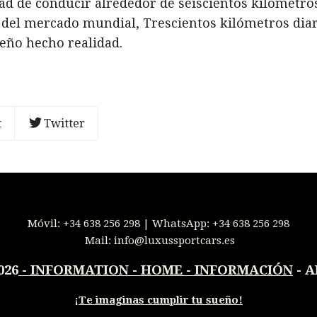
d de conducir alrededor de seiscientos kilómetros
 del mercado mundial, Trescientos kilómetros diar
ueño hecho realidad.
t
Twitter
Móvil:
+34 638 256 298
| WhatsApp:
+34 638 256 298
Mail:
info@luxussportcars.es
026
-
INFORMATION - HOME - INFORMACIÓN
- A
¡
Te imaginas cumplir tu sueño!