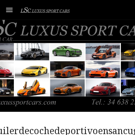
Toggle navigation
uilerdecochedeportivoensancu