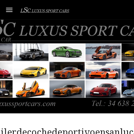
Toggle navigation
uilerdecochedeportivoensanluc