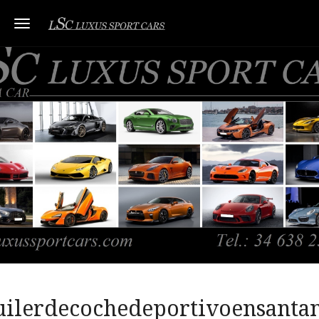
Toggle navigation
uilerdecochedeportivoensanta