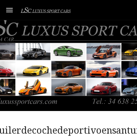
Toggle navigation
uilerdecochedeportivoensantu