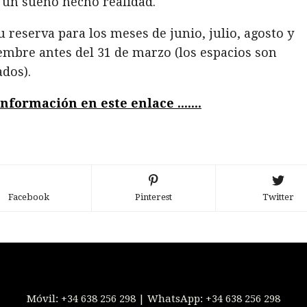
, un sueño hecho realidad.
u reserva para los meses de junio, julio, agosto y
embre antes del 31 de marzo (los espacios son
ados).
nformación en este enlace .......
Facebook
Pinterest
Twitter
Móvil:
+34 638 256 298
| WhatsApp:
+34 638 256 298