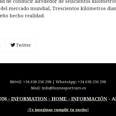
d de conducir alrededor de seiscientos kilómetros
 del mercado mundial, Trescientos kilómetros diar
ueño hecho realidad.
t
Twitter
Móvil:
+34 638 256 298
| WhatsApp:
+34 638 256 298
Mail:
info@luxussportcars.es
026
-
INFORMATION - HOME - INFORMACIÓN
- A
¡
Te imaginas cumplir tu sueño!