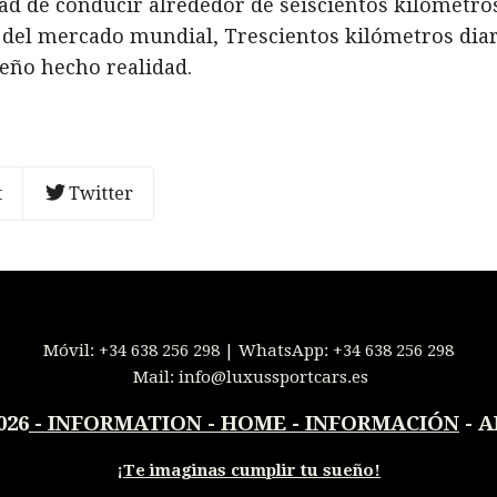
d de conducir alrededor de seiscientos kilómetros
 del mercado mundial, Trescientos kilómetros diar
ueño hecho realidad.
t
Twitter
Móvil:
+34 638 256 298
| WhatsApp:
+34 638 256 298
Mail:
info@luxussportcars.es
026
-
INFORMATION - HOME - INFORMACIÓN
- A
¡
Te imaginas cumplir tu sueño!