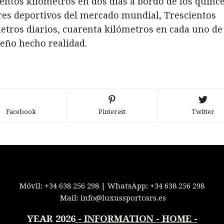
ientos kilómetros en dos días a bordo de los quinc
es deportivos del mercado mundial, Trescientos
etros diarios, cuarenta kilómetros en cada uno de 
eño hecho realidad.
Facebook
Pinterest
Twitter
Móvil:
+34 638 256 298
| WhatsApp:
+34 638 256 298
Mail:
info@luxussportcars.es
YEAR 2026
-
INFORMATION - HOME -