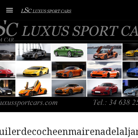
Toggle navigation
uilerdecocheenmairenadelalja