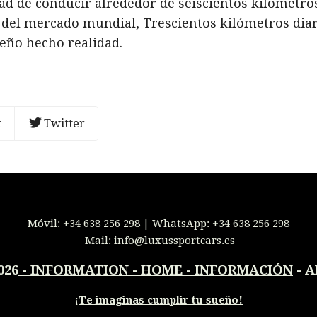
d de conducir alrededor de seiscientos kilómetros
 del mercado mundial, Trescientos kilómetros diar
ueño hecho realidad.
t
Twitter
Móvil:
+34 638 256 298
| WhatsApp:
+34 638 256 298
Mail:
info@luxussportcars.es
026
-
INFORMATION - HOME - INFORMACIÓN
- A
¡
Te imaginas cumplir tu sueño!