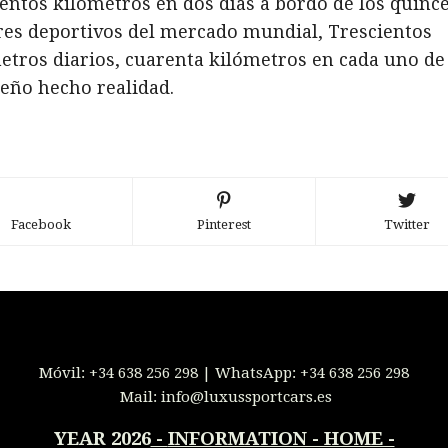
ientos kilómetros en dos días a bordo de los quinc
es deportivos del mercado mundial, Trescientos
etros diarios, cuarenta kilómetros en cada uno de 
eño hecho realidad.
Facebook
Pinterest
Twitter
Móvil:
+34 638 256 298
| WhatsApp:
+34 638 256 298
Mail:
info@luxussportcars.es
YEAR 2026
-
INFORMATION - HOME -