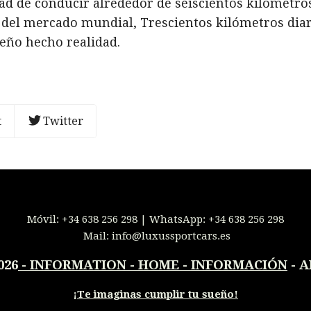
d de conducir alrededor de seiscientos kilómetros
 del mercado mundial, Trescientos kilómetros diar
ueño hecho realidad.
t
Twitter
Móvil:
+34 638 256 298
| WhatsApp:
+34 638 256 298
Mail:
info@luxussportcars.es
026
-
INFORMATION - HOME - INFORMACIÓN
- A
¡
Te imaginas cumplir tu sueño!