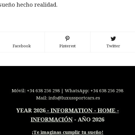
sueño hecho realidad.
Facebook
Pinterest
Twitter
Móvil:
+34 638 256 298
| WhatsApp:
+34 638 256 298
Mail:
info@luxussportcars.es
YEAR 2026
-
INFORMATION - HOME -
INFORMACIÓN
- AÑO 2026
¡
Te imaginas cumplir tu sueño!