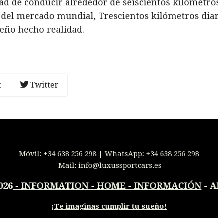
d de conducir alrededor de seiscientos kilómetros
 del mercado mundial, Trescientos kilómetros diar
ueño hecho realidad.
t
Twitter
Móvil:
+34 638 256 298
| WhatsApp:
+34 638 256 298
Mail:
info@luxussportcars.es
026
-
INFORMATION - HOME - INFORMACIÓN
- A
¡
Te imaginas cumplir tu sueño!