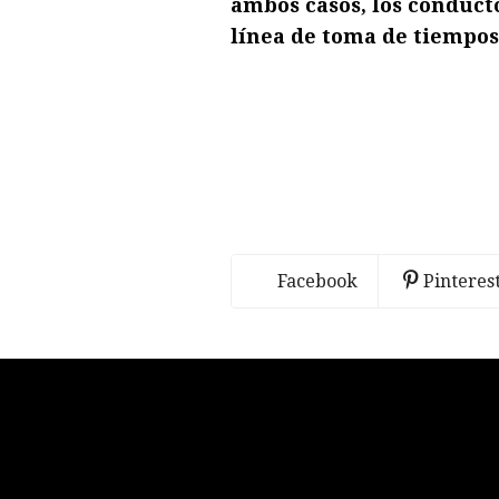
ambos casos, los conduct
línea de toma de tiempos,
Facebook
Pinteres