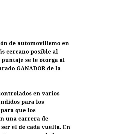
ión de automovilismo en
ás cercano posible al
puntaje se le otorga al
clarado GANADOR de la
 controlados en varios
ondidos para los
 para que los
 En una
carrera de
ser el de cada vuelta. En