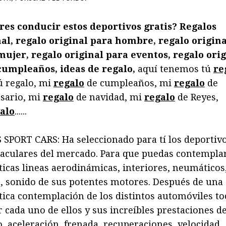
res conducir estos deportivos gratis? Regalos
nal, regalo original para hombre, regalo origina
mujer, regalo original para eventos, regalo orig
cumpleaños, ideas de regalo,
aquí tenemos tú
re
ú regalo, mi
regalo
de cumpleaños, mi
regalo
de
rsario, mi
regalo
de navidad, mi
regalo
de Reyes,
alo
......
SPORT CARS: Ha seleccionado para tí los deportiv
taculares del mercado. Para que puedas contempla
ticas lineas aerodinámicas, interiores, neumáticos
, sonido de sus potentes motores. Después de una
tica contemplación de los distintos automóviles to
 cada uno de ellos y sus increíbles prestaciones d
o, aceleración, frenada, recuperaciones, velocidad