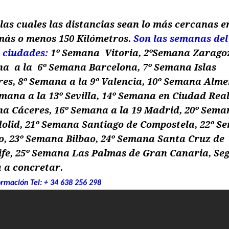
las cuales las distancias sean lo más cercanas e
 más o menos 150 Kilómetros.
Son las semanas del
y ciudades:
1º Semana Vitoria, 2ºSemana Zaragoz
a a la 6º Semana Barcelona, 7º Semana Islas
res, 8º Semana a la 9º Valencia, 10º Semana Alme
mana a la 13º Sevilla, 14º Semana en Ciudad Real
a Cáceres, 16º Semana a la 19 Madrid, 20º Sema
dolid, 21º Semana Santiago de Compostela, 22º 
o, 23º Semana Bilbao, 24º Semana Santa Cruz de
ife, 25º Semana Las Palmas de Gran Canaria, Se
a a concretar.
rmación Tel: + 34 638 256 298