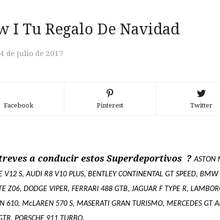
 I Tu Regalo De Navidad
4 de julio de 2017
Facebook
Pinterest
Twitter
atreves a conducir estos Superdeportivos ?
ASTON 
 V12 S, AUDI R8 V10 PLUS, BENTLEY CONTINENTAL GT SPEED, BMW 
E Z06, DODGE VIPER, FERRARI 488 GTB, JAGUAR F TYPE R, LAMBOR
 610, McLAREN 570 S, MASERATI GRAN TURISMO, MERCEDES GT 
GTR, PORSCHE 911 TURBO.