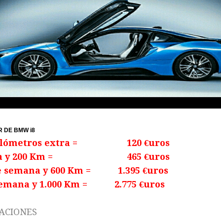
R DE BMW i8
 Kilómetros extra = 120 €uros
día y 200 Km = 465 €uros
e semana y 600 Km = 1.395 €uros
emana y 1.000 Km = 2.775 €uros
ACIONES