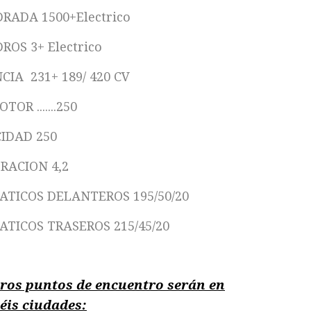
DRADA 1500+Electrico
ROS 3+ Electrico
CIA 231+ 189/ 420 CV
TOR .......250
IDAD 250
RACION 4,2
TICOS DELANTEROS 195/50/20
TICOS TRASEROS 215/45/20
ros puntos de encuentro serán en
séis
ciudades: