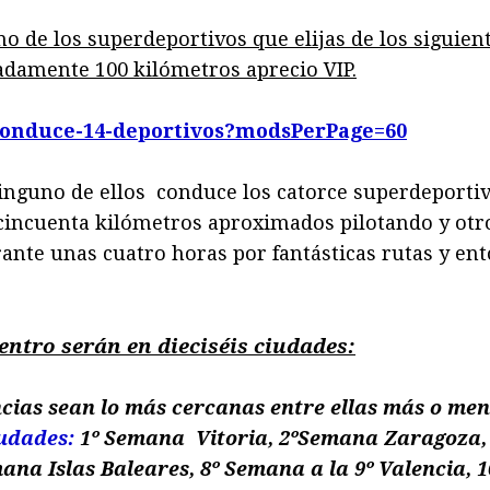
o de los superdeportivos que elijas de los siguien
adamente 100 kilómetros aprecio VIP.
s/conduce-14-deportivos?modsPerPage=60
ninguno de ellos conduce los catorce superdeporti
cincuenta kilómetros aproximados pilotando y otro
rante unas cuatro horas por fantásticas rutas y en
entro serán en dieciséis
ciudades:
ancias sean lo más cercanas entre ellas más o me
iudades:
1º Semana Vitoria, 2ºSemana Zaragoza,
na Islas Baleares, 8º Semana a la 9º Valencia, 