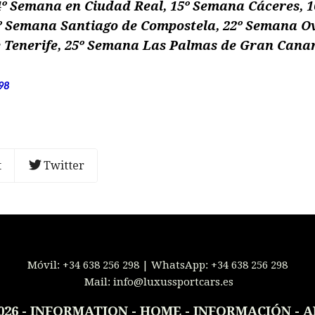
14º Semana en Ciudad Real, 15º Semana Cáceres, 
1º Semana Santiago de Compostela, 22º Semana Ov
 Tenerife, 25º Semana Las Palmas de Gran Canar
298
t
Twitter
Móvil:
+34 638 256 298
| WhatsApp:
+34 638 256 298
Mail:
info@luxussportcars.es
026
-
INFORMATION - HOME - INFORMACIÓN
- A