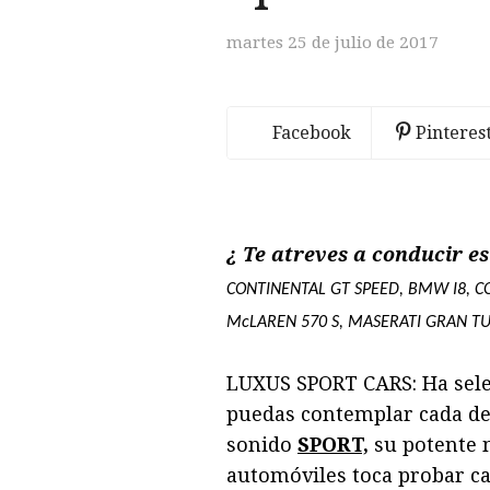
martes 25 de julio de 2017
Facebook
Pinteres
¿ Te atreves a conducir e
CONTINENTAL GT SPEED, BMW I8, C
McLAREN 570 S, MASERATI GRAN T
LUXUS SPORT CARS: Ha selec
puedas contemplar cada de
sonido
SPORT,
su potente
automóviles toca probar ca