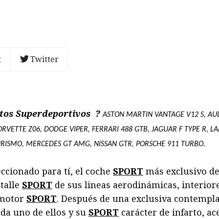
t
Twitter
stos Superdeportivos ?
ASTON MARTIN VANTAGE V12 S, AUD
ORVETTE Z06, DODGE VIPER, FERRARI 488 GTB, JAGUAR F TYPE R, 
URISMO, MERCEDES GT AMG, NISSAN GTR, PORSCHE 911 TURBO.
cionado para tí, el coche
SPORT
más exclusivo de
talle
SPORT
de sus lineas aerodinámicas, interior
 motor
SPORT
. Después de una exclusiva contempla
da uno de ellos y su
SPORT
carácter de infarto, ac