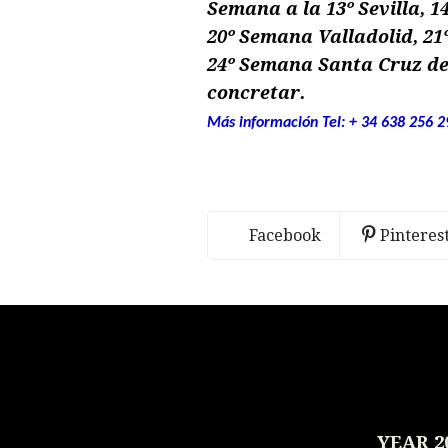
Semana a la 13º Sevilla, 
20º Semana Valladolid, 2
24º Semana Santa Cruz de
concretar.
Más información Tel: + 34 638 256 
Facebook
Pinteres
YEAR 2