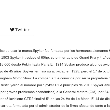
t
Twitter
iso de usar la marca.
Spyker fue fundada por los hermanos alemanes 
 1903 Spyker introduce el 60hp, su primer auto de Grand Prix y 4 añ
de 15.000 desde Pekín hasta París.En 1914 Spyker produce algunos avi
go de 45 años Spyker termina su actividad en 1925, pero el 17 de octu
ingham Motor Show. La compañía fue conocida por ser la propietaria 
a, sustituyeron el nombre por Spyker F1.A principios de 2010 Spyker 
por graves problemas económicos) a la General Motors (GM), por 54 m
er c8 laviolette GTR2 finalizó 5° en las 24 Hs de Le Mans. El 14 de di
arrota formulada por el administrador de la firma afectando tanto a la