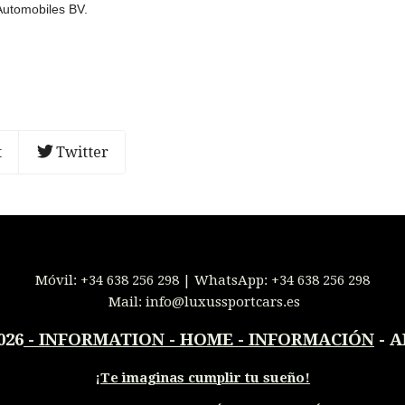
Automobiles BV.
t
Twitter
Móvil:
+34 638 256 298
| WhatsApp:
+34 638 256 298
Mail:
info@luxussportcars.es
026
-
INFORMATION - HOME - INFORMACIÓN
- A
¡
Te imaginas cumplir tu sueño!