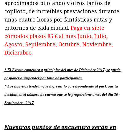
aproximados pilotando y otros tantos de
copiloto, de increíbles prestaciones durante
unas cuatro horas por fantásticas rutas y
entornos de cada ciudad.
Paga en siete
cómodos plazos 85 € al mes Junio, Julio,
Agosto, Septiembre, Octubre, Noviembre,
Diciembre.
* El Evento empezara a principios del mes de Diciembre 2017, se puede
posponer o suspender por falta de participantes.
* Los inscritos tendrán que ingresar lo correspondiente al
pack que tú
decidas, en el número de cuenta que se le proporcione antes del día 30 -
Septiembre - 2017
Nuestros puntos de encuentro serán en