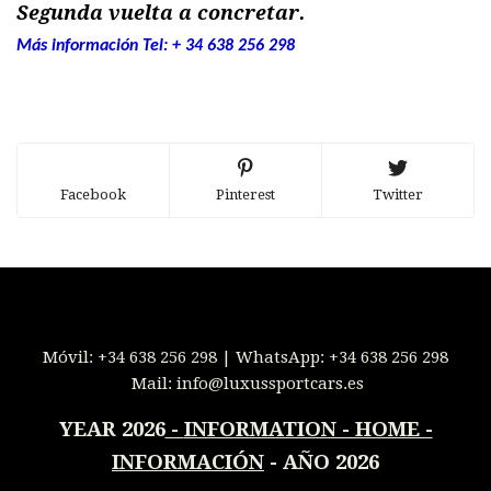
Segunda vuelta a concretar.
Más información Tel: + 34 638 256 298
Facebook
Pinterest
Twitter
Móvil:
+34 638 256 298
| WhatsApp:
+34 638 256 298
Mail:
info@luxussportcars.es
YEAR 2026
-
INFORMATION - HOME -
INFORMACIÓN
- AÑO 2026