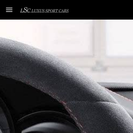
Toggle navigation