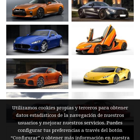
Utilizamos cookies propias y terceros para obtener
datos estadísticos de la navegación de nuestros
usuarios y mejorar nuestros servicios. Puedes
configurar tus preferencias a través del botón
“Configurar” o obtener más información en nuestra