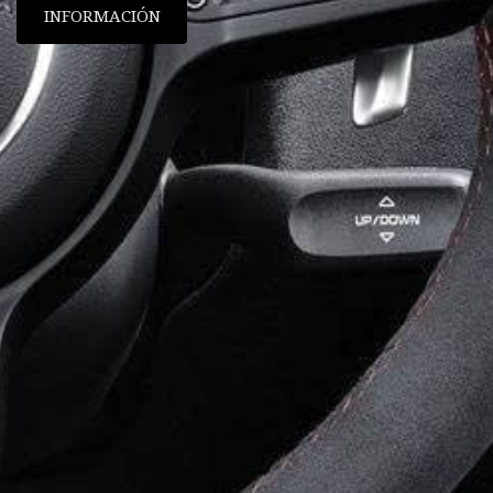
INFORMACIÓN