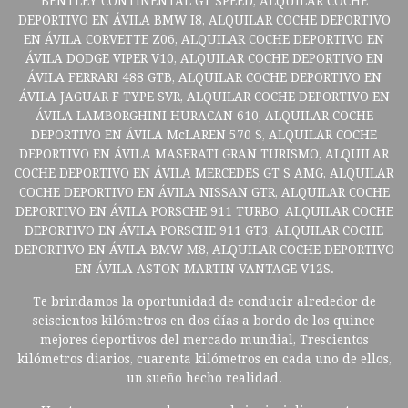
BENTLEY CONTINENTAL GT SPEED, ALQUILAR COCHE
DEPORTIVO EN ÁVILA BMW I8, ALQUILAR COCHE DEPORTIVO
EN ÁVILA CORVETTE Z06, ALQUILAR COCHE DEPORTIVO EN
ÁVILA DODGE VIPER V10, ALQUILAR COCHE DEPORTIVO EN
ÁVILA FERRARI 488 GTB, ALQUILAR COCHE DEPORTIVO EN
ÁVILA JAGUAR F TYPE SVR, ALQUILAR COCHE DEPORTIVO EN
ÁVILA LAMBORGHINI HURACAN 610, ALQUILAR COCHE
DEPORTIVO EN ÁVILA McLAREN 570 S, ALQUILAR COCHE
DEPORTIVO EN ÁVILA MASERATI GRAN TURISMO, ALQUILAR
COCHE DEPORTIVO EN ÁVILA MERCEDES GT S AMG, ALQUILAR
COCHE DEPORTIVO EN ÁVILA NISSAN GTR, ALQUILAR COCHE
DEPORTIVO EN ÁVILA PORSCHE 911 TURBO, ALQUILAR COCHE
DEPORTIVO EN ÁVILA PORSCHE 911 GT3, ALQUILAR COCHE
DEPORTIVO EN ÁVILA BMW M8, ALQUILAR COCHE DEPORTIVO
EN ÁVILA ASTON MARTIN VANTAGE V12S.
Te brindamos la oportunidad de conducir alrededor de
seiscientos kilómetros en dos días a bordo de los quince
mejores deportivos del mercado mundial, Trescientos
kilómetros diarios, cuarenta kilómetros en cada uno de ellos,
un sueño hecho realidad.