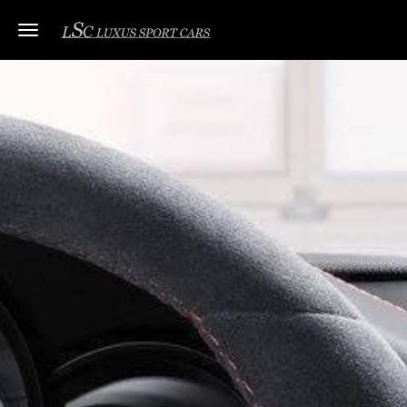
Toggle navigation