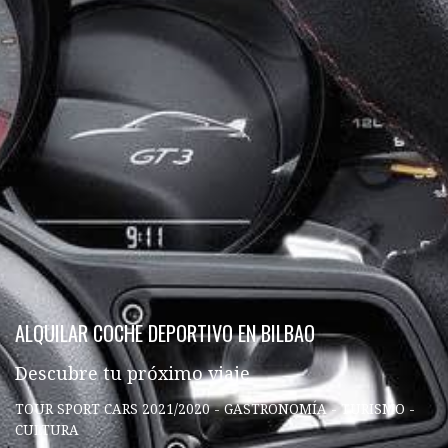
ALQUILAR COCHE DEPORTIVO EN BILBAO
Descubre tu próximo viaje
TOUR SPORT CARS 2021/2020 - GASTRONOMÍA - TURISMO -
CULTURA