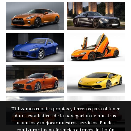
Utilizamos cookies propias y terceros para obtener
datos estadísticos de la navegación de nuestros
usuarios y mejorar nuestros servicios. Puedes
configurar tus preferencias a través del botón