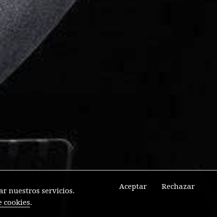
Aceptar
Rechazar
r nuestros servicios.
e cookies
.