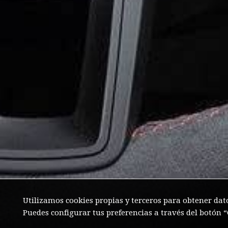
Utilizamos cookies propias y terceros para obtener dat
Puedes configurar tus preferencias a través del botón