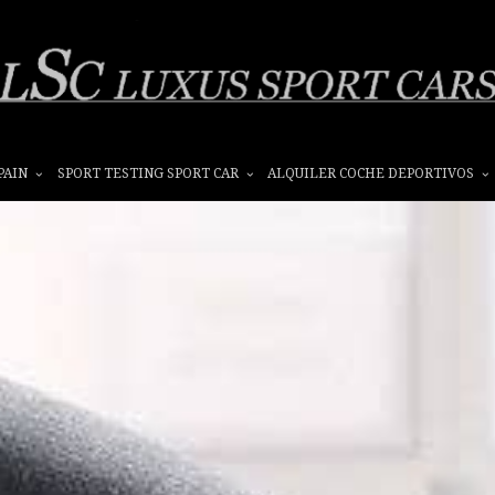
PAIN
SPORT TESTING SPORT CAR
ALQUILER COCHE DEPORTIVOS