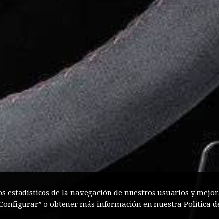
os estadísticos de la navegación de nuestros usuarios y mejora
 “Configurar” o obtener más información en nuestra
Política d