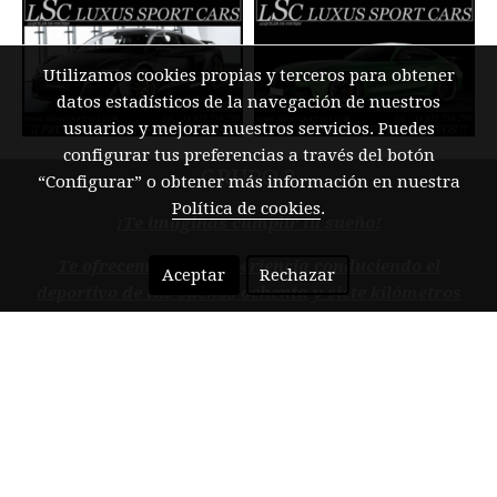
Utilizamos cookies propias y terceros para obtener
datos estadísticos de la navegación de nuestros
usuarios y mejorar nuestros servicios. Puedes
configurar tus preferencias a través del botón
GRUPO 3
“Configurar” o obtener más información en nuestra
Política de cookies
.
¡Te imaginas cumplir tu sueño!
Te ofrecemos una experiencia conduciendo el
Aceptar
Rechazar
deportivo de tus sueños ochenta y siete kilómetros
desde 500€.
* Te brindamos la oportunidad de conducir alrededor de
ciento cuarenta kilómetros a bordo de estos cuatro
deportivos: Aston Martin Vantage V8, BMW M8, Audi R 8 V10,
Mercedes GT AMG . Cuatro rutas en carretera abierta, treinta
y cinco kilómetros en cada uno de ellos.
Precio 800,00 € I.V.A incluido