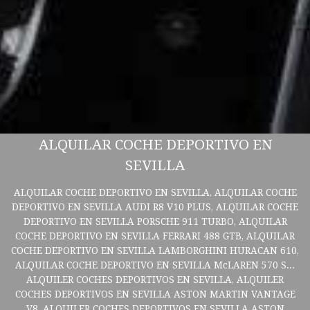
ALQUILAR COCHE DEPORTIVO EN
SEVILLA
ALQUILAR COCHE DEPORTIVO EN SEVILLA, ALQUILAR COCHE
DEPORTIVO EN SEVILLA AUDI R8 V10 PLUS, ALQUILAR COCHE
DEPORTIVO EN SEVILLA PORSCHE 911 TURBO, ALQUILAR
COCHE DEPORTIVO EN SEVILLA FERRARI 488 GTB, ALQUILAR
COCHE DEPORTIVO EN SEVILLA LAMBORGHINI HURACAN 610,
ALQUILAR COCHE DEPORTIVO EN SEVILLA McLAREN 570 S...
ALQUILER COCHES DEPORTIVOS EN SEVILLA, ALQUILER
COCHES DEPORTIVOS EN SEVILLA ASTON MARTIN VANTAGE
V8, ALQUILER COCHES DEPORTIVOS EN SEVILLA ASTON