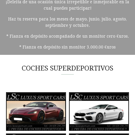
¡Deleita de una ocasión única irrepetible e inmejorable en la
cual puedes participar!
Haz tu reserva para los meses de mayo, junio, julio, agosto,
septiembre y octubre.
* Fianza en depósito acompañado de un monitor cero €uros.
* Fianza en depósito sin monitor 3.000,00 €uros
COCHES SUPERDEPORTIVOS