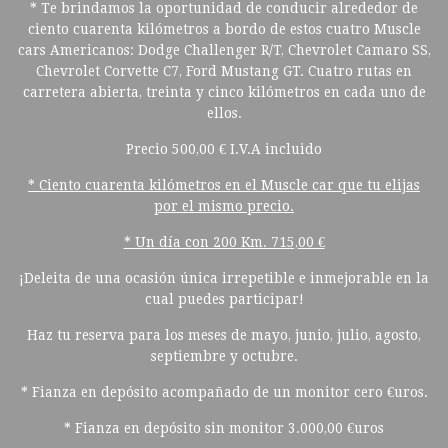
* Te brindamos la oportunidad de conducir alrededor de
ciento cuarenta kilómetros a bordo de estos cuatro Muscle
cars Americanos: Dodge Challenger R/T, Chevrolet Camaro SS,
Chevrolet Corvette C7, Ford Mustang GT. Cuatro rutas en
carretera abierta, treinta y cinco kilómetros en cada uno de
ellos.
Precio 500,00 € I.V.A incluido
* Ciento cuarenta kilómetros en el Muscle car que tu elijas
por el mismo precio.
* Un día con 200 Km. 715,00 €
¡Deleita de una ocasión única irrepetible e inmejorable en la
cual puedes participar!
Haz tu reserva para los meses de mayo, junio, julio, agosto,
septiembre y octubre.
* Fianza en depósito acompañado de un monitor cero €uros.
* Fianza en depósito sin monitor 3.000,00 €uros