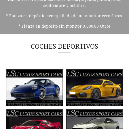
septiembre y octubre.
* Fianza en depósito acompañado de un monitor cero €uros.
* Fianza en depósito sin monitor 3.000,00 €uros
COCHES DEPORTIVOS