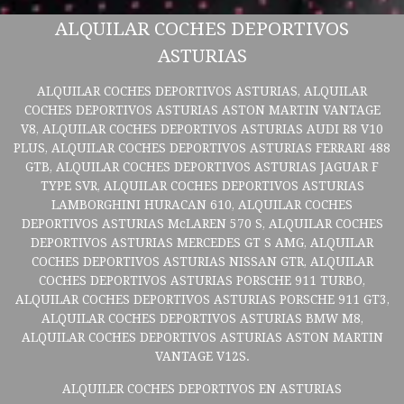
ALQUILAR COCHES DEPORTIVOS
ASTURIAS
ALQUILAR COCHES DEPORTIVOS ASTURIAS, ALQUILAR
COCHES DEPORTIVOS ASTURIAS ASTON MARTIN VANTAGE
V8, ALQUILAR COCHES DEPORTIVOS ASTURIAS AUDI R8 V10
PLUS, ALQUILAR COCHES DEPORTIVOS ASTURIAS FERRARI 488
GTB, ALQUILAR COCHES DEPORTIVOS ASTURIAS JAGUAR F
TYPE SVR, ALQUILAR COCHES DEPORTIVOS ASTURIAS
LAMBORGHINI HURACAN 610, ALQUILAR COCHES
DEPORTIVOS ASTURIAS McLAREN 570 S, ALQUILAR COCHES
DEPORTIVOS ASTURIAS MERCEDES GT S AMG, ALQUILAR
COCHES DEPORTIVOS ASTURIAS NISSAN GTR, ALQUILAR
COCHES DEPORTIVOS ASTURIAS PORSCHE 911 TURBO,
ALQUILAR COCHES DEPORTIVOS ASTURIAS PORSCHE 911 GT3,
ALQUILAR COCHES DEPORTIVOS ASTURIAS BMW M8,
ALQUILAR COCHES DEPORTIVOS ASTURIAS ASTON MARTIN
VANTAGE V12S.
ALQUILER COCHES DEPORTIVOS EN ASTURIAS