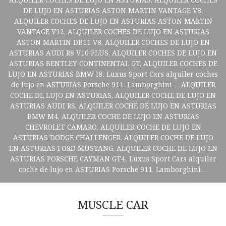
ALQUILER COCHES DE LUJO EN ASTURIAS, ALQUILER COCHES
DE LUJO EN ASTURIAS ASTON MARTIN VANTAGE V8,
ALQUILER COCHES DE LUJO EN ASTURIAS ASTON MARTIN
VANTAGE V12, ALQUILER COCHES DE LUJO EN ASTURIAS
ASTON MARTIN DB11 V8, ALQUILER COCHES DE LUJO EN
ASTURIAS AUDI R8 V10 PLUS, ALQUILER COCHES DE LUJO EN
ASTURIAS BENTLEY CONTINENTAL GT, ALQUILER COCHES DE
LUJO EN ASTURIAS BMW I8. Luxus Sport Cars alquiler coches
de lujo en ASTURIAS Porsche 911, Lamborghini… ALQUILER
COCHE DE LUJO EN ASTURIAS, ALQUILER COCHE DE LUJO EN
ASTURIAS AUDI RS, ALQUILER COCHE DE LUJO EN ASTURIAS
BMW M4, ALQUILER COCHE DE LUJO EN ASTURIAS
CHEVROLET CAMARO, ALQUILER COCHE DE LUJO EN
ASTURIAS DODGE CHALLENGER, ALQUILER COCHE DE LUJO
EN ASTURIAS FORD MUSTANG, ALQUILER COCHE DE LUJO EN
ASTURIAS PORSCHE CAYMAN GT4. Luxus Sport Cars alquiler
coche de lujo en ASTURIAS Porsche 911, Lamborghini…
MUSCLE CAR