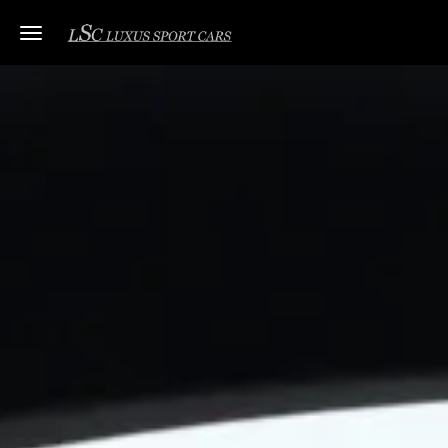
Toggle navigation