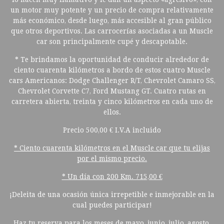
un motor muy potente y un precio de compra relativamente
más económico, desde luego, más accesible al gran público
que otros deportivos. Las carrocerías asociadas a un Muscle
car son principalmente cupé y descapotable.
* Te brindamos la oportunidad de conducir alrededor de
ciento cuarenta kilómetros a bordo de estos cuatro Muscle
cars Americanos: Dodge Challenger R/T, Chevrolet Camaro SS,
Chevrolet Corvette C7, Ford Mustang GT. Cuatro rutas en
carretera abierta, treinta y cinco kilómetros en cada uno de
ellos.
Precio 500,00 € I.V.A incluido
* Ciento cuarenta kilómetros en el Muscle car que tu elijas
por el mismo precio.
* Un día con 200 Km. 715,00 €
¡Deleita de una ocasión única irrepetible e inmejorable en la
cual puedes participar!
Haz tu reserva para los meses de mayo, junio, julio, agosto,