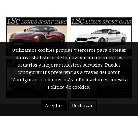
Utilizamos cookies propias y terceros para obtener
datos estadísticos de la navegación de nuestros
usuarios y mejorar nuestros servicios. Puedes
configurar tus preferencias a través del botón
“Configurar” o obtener más información en nuestra
Política de cookies
.
Aceptar
Rechazar
GRUPO 3
¿TE IMAGINAS CUMPLIR TU SUEÑO?
Un automóvil superdeportivo es un automóvil cuyas
prestaciones son altamente superiores a las de los demás