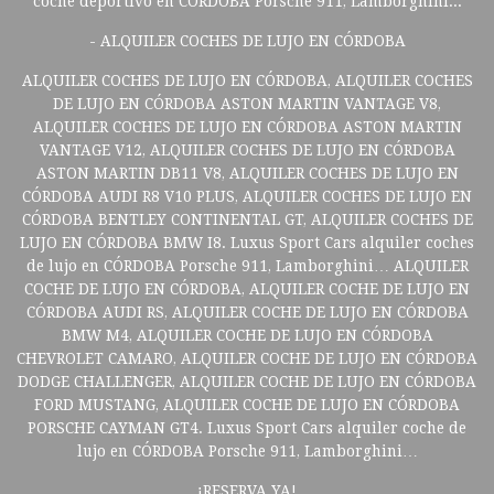
coche deportivo en CÓRDOBA Porsche 911, Lamborghini...
- ALQUILER COCHES DE LUJO EN CÓRDOBA
ALQUILER COCHES DE LUJO EN CÓRDOBA, ALQUILER COCHES
DE LUJO EN CÓRDOBA ASTON MARTIN VANTAGE V8,
ALQUILER COCHES DE LUJO EN CÓRDOBA ASTON MARTIN
VANTAGE V12, ALQUILER COCHES DE LUJO EN CÓRDOBA
ASTON MARTIN DB11 V8, ALQUILER COCHES DE LUJO EN
CÓRDOBA AUDI R8 V10 PLUS, ALQUILER COCHES DE LUJO EN
CÓRDOBA BENTLEY CONTINENTAL GT, ALQUILER COCHES DE
LUJO EN CÓRDOBA BMW I8. Luxus Sport Cars alquiler coches
de lujo en CÓRDOBA Porsche 911, Lamborghini… ALQUILER
COCHE DE LUJO EN CÓRDOBA, ALQUILER COCHE DE LUJO EN
CÓRDOBA AUDI RS, ALQUILER COCHE DE LUJO EN CÓRDOBA
BMW M4, ALQUILER COCHE DE LUJO EN CÓRDOBA
CHEVROLET CAMARO, ALQUILER COCHE DE LUJO EN CÓRDOBA
DODGE CHALLENGER, ALQUILER COCHE DE LUJO EN CÓRDOBA
FORD MUSTANG, ALQUILER COCHE DE LUJO EN CÓRDOBA
PORSCHE CAYMAN GT4. Luxus Sport Cars alquiler coche de
lujo en CÓRDOBA Porsche 911, Lamborghini…
¡RESERVA YA!