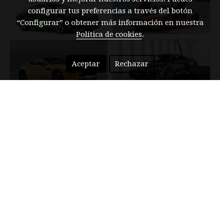
configurar tus preferencias a través del botón
“Configurar” o obtener más información en nuestra
Política de cookies
.
Aceptar
Rechazar
ALQUILAR COCHES DEPORTIVOS EN
MELILLA
LOS MEJORES DEPORTIVOS DEL MERCADO
MUNDIAL
LUXUS SPORT CARS también te damos la oportunidad de que
lo disfrutes en compañía, de un ser querido tuyo de copiloto