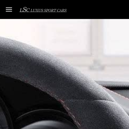
Toggle navigation