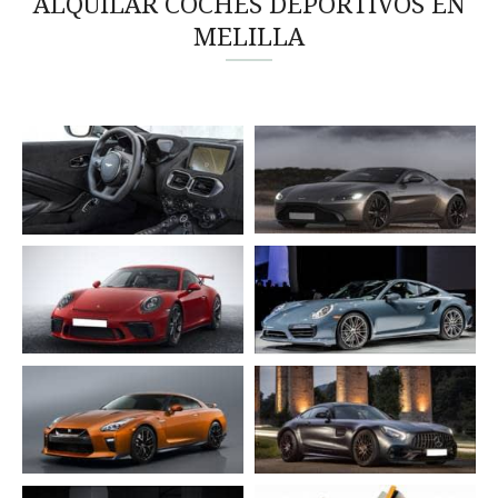
ALQUILAR COCHES DEPORTIVOS EN
MELILLA