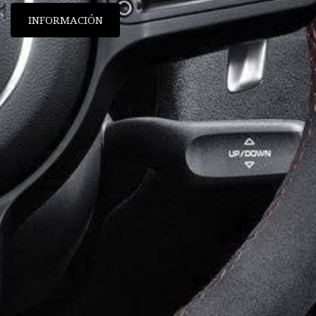
INFORMACIÓN