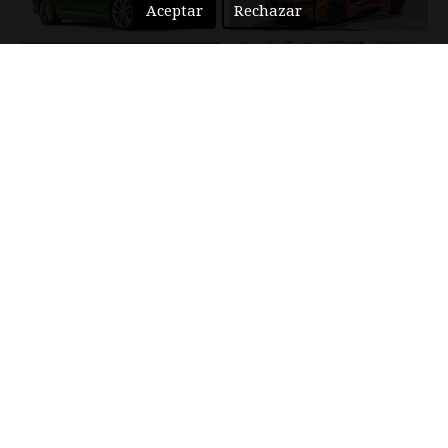
Aceptar
Rechazar
ALQUILAR DE COCHES DEPORTIVOS SAN
SEBASTIÁN
LOS MEJORES DEPORTIVOS DEL MERCADO
MUNDIAL
LUXUS SPORT CARS también te damos la oportunidad de que
lo disfrutes en compañía, de un ser querido tuyo de copiloto
"persona" sin sobreprecio. Deleita de una ocasión única e
inmejorable a nivel mundial de ver, sentir, oír, acariciar y
conducir los quince mejores automóviles deportivos del
mundo: ASTON MARTIN VANTAGE V8, AUDI R8 V10 PLUS,
BENTLEY CONTINENTAL GT SPEED, BMW I8, CORVETTE Z06,
DODGE VIPER V10, FERRARI 488 GTB, JAGUAR F TYPE SVR,