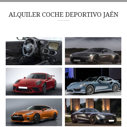
ALQUILER COCHE DEPORTIVO JAÉN