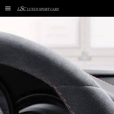
Toggle navigation