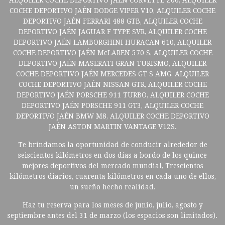
ALQUILER COCHE DEPORTIVO JAÉN CORVETTE Z06, ALQUILER
COCHE DEPORTIVO JAÉN DODGE VIPER V10, ALQUILER COCHE
DEPORTIVO JAÉN FERRARI 488 GTB, ALQUILER COCHE
DEPORTIVO JAÉN JAGUAR F TYPE SVR, ALQUILER COCHE
DEPORTIVO JAÉN LAMBORGHINI HURACAN 610, ALQUILER
COCHE DEPORTIVO JAÉN McLAREN 570 S, ALQUILER COCHE
DEPORTIVO JAÉN MASERATI GRAN TURISMO, ALQUILER
COCHE DEPORTIVO JAÉN MERCEDES GT S AMG, ALQUILER
COCHE DEPORTIVO JAÉN NISSAN GTR, ALQUILER COCHE
DEPORTIVO JAÉN PORSCHE 911 TURBO, ALQUILER COCHE
DEPORTIVO JAÉN PORSCHE 911 GT3, ALQUILER COCHE
DEPORTIVO JAÉN BMW M8, ALQUILER COCHE DEPORTIVO
JAÉN ASTON MARTIN VANTAGE V12S.
Te brindamos la oportunidad de conducir alrededor de
seiscientos kilómetros en dos días a bordo de los quince
mejores deportivos del mercado mundial, Trescientos
kilómetros diarios, cuarenta kilómetros en cada uno de ellos,
un sueño hecho realidad.
Haz tu reserva para los meses de junio, julio, agosto y
septiembre antes del 31 de marzo (los espacios son limitados).