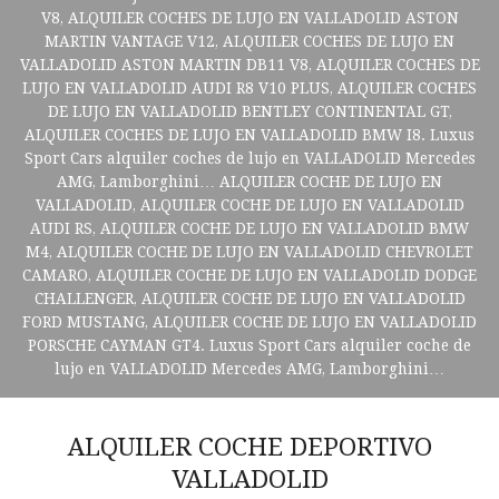
V8, ALQUILER COCHES DE LUJO EN VALLADOLID ASTON
MARTIN VANTAGE V12, ALQUILER COCHES DE LUJO EN
VALLADOLID ASTON MARTIN DB11 V8, ALQUILER COCHES DE
LUJO EN VALLADOLID AUDI R8 V10 PLUS, ALQUILER COCHES
DE LUJO EN VALLADOLID BENTLEY CONTINENTAL GT,
ALQUILER COCHES DE LUJO EN VALLADOLID BMW I8. Luxus
Sport Cars alquiler coches de lujo en VALLADOLID Mercedes
AMG, Lamborghini… ALQUILER COCHE DE LUJO EN
VALLADOLID, ALQUILER COCHE DE LUJO EN VALLADOLID
AUDI RS, ALQUILER COCHE DE LUJO EN VALLADOLID BMW
M4, ALQUILER COCHE DE LUJO EN VALLADOLID CHEVROLET
CAMARO, ALQUILER COCHE DE LUJO EN VALLADOLID DODGE
CHALLENGER, ALQUILER COCHE DE LUJO EN VALLADOLID
FORD MUSTANG, ALQUILER COCHE DE LUJO EN VALLADOLID
PORSCHE CAYMAN GT4. Luxus Sport Cars alquiler coche de
lujo en VALLADOLID Mercedes AMG, Lamborghini…
ALQUILER COCHE DEPORTIVO
VALLADOLID