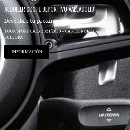
ALQUILER COCHE DEPORTIVO VALLADOLID
Descubre tu próximo viaje
TOUR SPORT CARS 2021/2020 - GASTRONOMÍA - TURISMO -
CULTURA
INFORMACIÓN