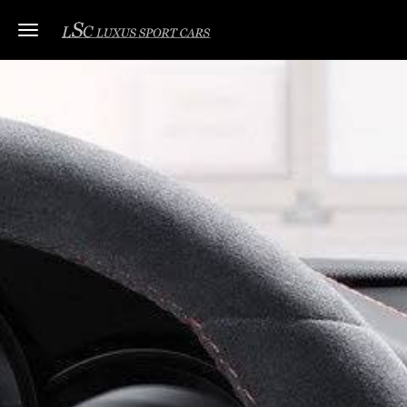
Toggle navigation