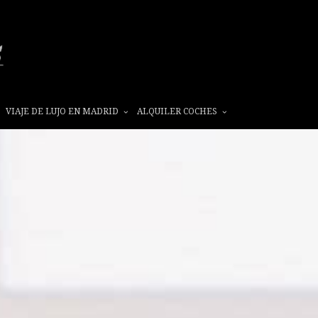
VIAJE DE LUJO EN MADRID
ALQUILER COCHES