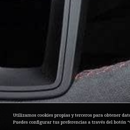
Utilizamos cookies propias y terceros para obtener dat
Puedes configurar tus preferencias a través del botón