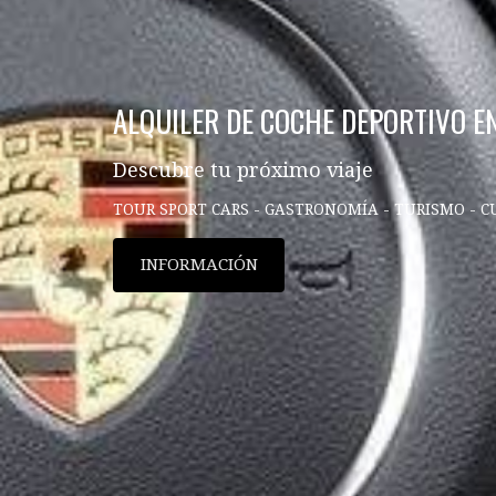
ALQUILER DE COCHE DEPORTIVO E
Descubre tu próximo viaje
TOUR SPORT CARS - GASTRONOMÍA - TURISMO - 
INFORMACIÓN