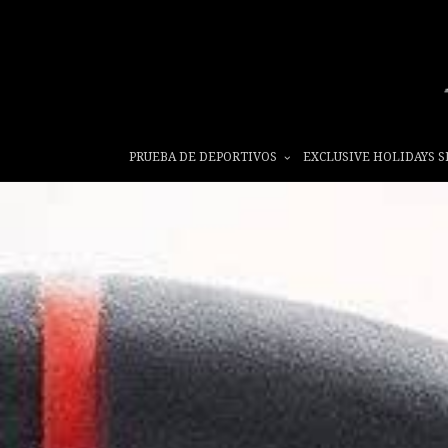
PRUEBA DE DEPORTIVOS
EXCLUSIVE HOLIDAYS S