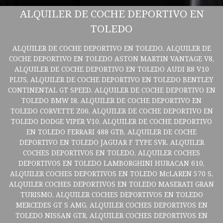
ALQUILER DE COCHE DEPORTIVO EN
TOLEDO
ALQUILER DE COCHE DEPORTIVO EN TOLEDO, ALQUILER DE
COCHE DEPORTIVO EN TOLEDO ASTON MARTIN VANTAGE V8,
ALQUILER DE COCHE DEPORTIVO EN TOLEDO AUDI R8 V10
PLUS, ALQUILER DE COCHE DEPORTIVO EN TOLEDO BENTLEY
CONTINENTAL GT SPEED, ALQUILER DE COCHE DEPORTIVO EN
TOLEDO BMW I8, ALQUILER DE COCHE DEPORTIVO EN
TOLEDO CORVETTE Z06, ALQUILER DE COCHE DEPORTIVO EN
TOLEDO DODGE VIPER V10, ALQUILER DE COCHE DEPORTIVO
EN TOLEDO FERRARI 488 GTB, ALQUILER DE COCHE
DEPORTIVO EN TOLEDO JAGUAR F TYPE SVR. ALQUILER
COCHES DEPORTIVOS EN TOLEDO, ALQUILER COCHES
DEPORTIVOS EN TOLEDO LAMBORGHINI HURACAN 610,
ALQUILER COCHES DEPORTIVOS EN TOLEDO McLAREN 570 S,
ALQUILER COCHES DEPORTIVOS EN TOLEDO MASERATI GRAN
TURISMO, ALQUILER COCHES DEPORTIVOS EN TOLEDO
MERCEDES GT S AMG, ALQUILER COCHES DEPORTIVOS EN
TOLEDO NISSAN GTR, ALQUILER COCHES DEPORTIVOS EN