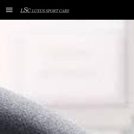
Toggle navigation