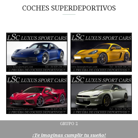
COCHES SUPERDEPORTIVOS
GRUPO 2
¡Te imaginas cumplir tu sueño!