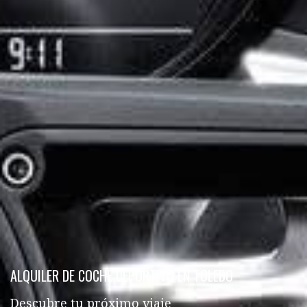
ALQUILER DE COCHE DEPORTIVO EN TOLEDO
Descubre tu próximo viaje