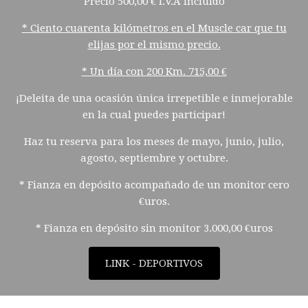
Precio 500,00 € I.V.A incluido
* Ciento cuarenta kilómetros en el Muscle car que tu
elijas por el mismo precio.
* Un día con 200 Km. 715,00 €
¡Deleita de una ocasión única irrepetible e inmejorable
en la cual puedes participar!
Haz tu reserva para los meses de mayo, junio, julio,
agosto, septiembre y octubre.
* Fianza en depósito acompañado de un monitor cero
€uros.
* Fianza en depósito sin monitor 3.000,00 €uros
LINK - DEPORTIVOS