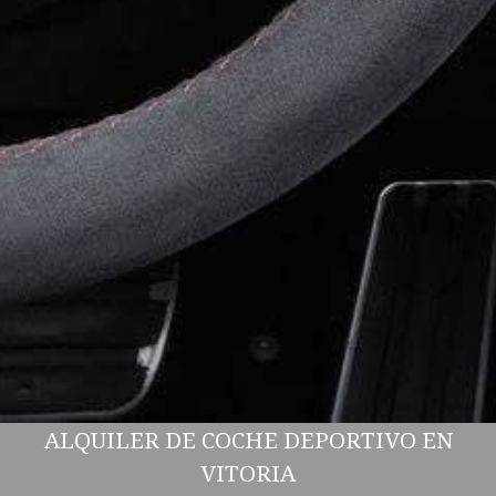
ALQUILER DE COCHE DEPORTIVO EN
VITORIA