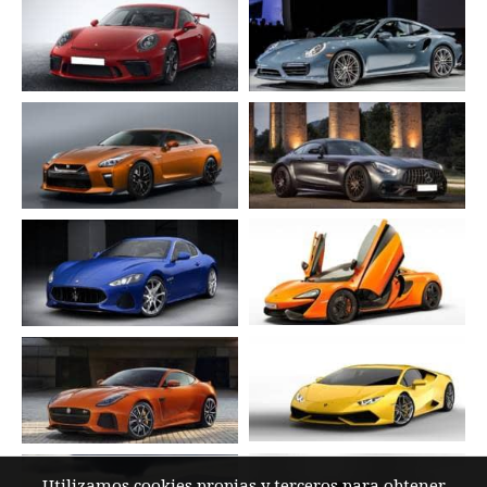
Utilizamos cookies propias y terceros para obtener