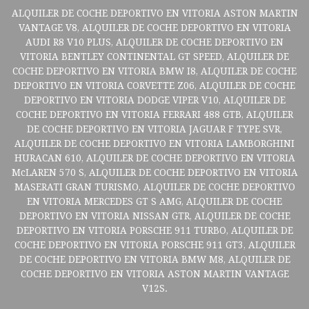
ALQUILER DE COCHE DEPORTIVO EN VITORIA ASTON MARTIN
VANTAGE V8, ALQUILER DE COCHE DEPORTIVO EN VITORIA
AUDI R8 V10 PLUS, ALQUILER DE COCHE DEPORTIVO EN
VITORIA BENTLEY CONTINENTAL GT SPEED, ALQUILER DE
COCHE DEPORTIVO EN VITORIA BMW I8, ALQUILER DE COCHE
DEPORTIVO EN VITORIA CORVETTE Z06, ALQUILER DE COCHE
DEPORTIVO EN VITORIA DODGE VIPER V10, ALQUILER DE
COCHE DEPORTIVO EN VITORIA FERRARI 488 GTB, ALQUILER
DE COCHE DEPORTIVO EN VITORIA JAGUAR F TYPE SVR,
ALQUILER DE COCHE DEPORTIVO EN VITORIA LAMBORGHINI
HURACAN 610, ALQUILER DE COCHE DEPORTIVO EN VITORIA
McLAREN 570 S, ALQUILER DE COCHE DEPORTIVO EN VITORIA
MASERATI GRAN TURISMO, ALQUILER DE COCHE DEPORTIVO
EN VITORIA MERCEDES GT S AMG, ALQUILER DE COCHE
DEPORTIVO EN VITORIA NISSAN GTR, ALQUILER DE COCHE
DEPORTIVO EN VITORIA PORSCHE 911 TURBO, ALQUILER DE
COCHE DEPORTIVO EN VITORIA PORSCHE 911 GT3, ALQUILER
DE COCHE DEPORTIVO EN VITORIA BMW M8, ALQUILER DE
COCHE DEPORTIVO EN VITORIA ASTON MARTIN VANTAGE
V12S.