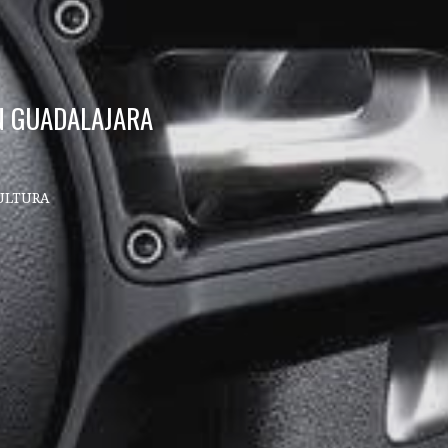
N GUADALAJARA
CULTURA