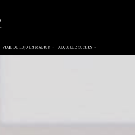
VIAJE DE LUJO EN MADRID
ALQUILER COCHES