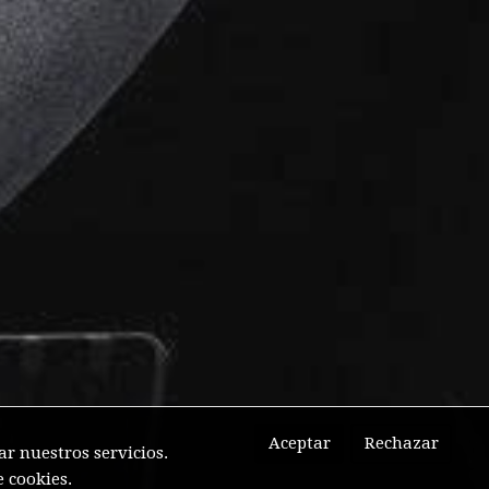
Aceptar
Rechazar
r nuestros servicios.
e cookies
.