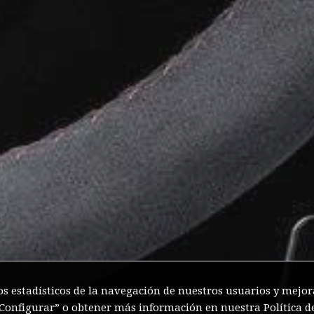
os estadísticos de la navegación de nuestros usuarios y mejora
 “Configurar” o obtener más información en nuestra
Política d