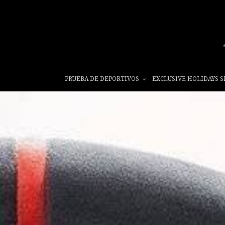
PRUEBA DE DEPORTIVOS
EXCLUSIVE HOLIDAYS S