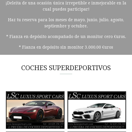
¡Deleita de una ocasión única irrepetible e inmejorable en la
cual puedes participar!
Haz tu reserva para los meses de mayo, junio, julio, agosto,
septiembre y octubre.
* Fianza en depósito acompañado de un monitor cero €uros.
* Fianza en depósito sin monitor 3.000,00 €uros
COCHES SUPERDEPORTIVOS