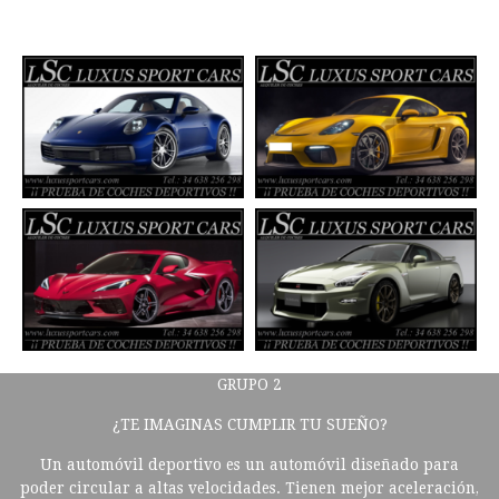
GRUPO 2
¿TE IMAGINAS CUMPLIR TU SUEÑO?
Un automóvil deportivo es un automóvil diseñado para
poder circular a altas velocidades. Tienen mejor aceleración,