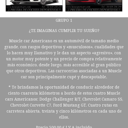
GRUPO 1
¿TE IMAGINAS CUMPLIR TU SUEÑO?
Muscle car Americano es un automóvil de tamaño medio
grande, con rasgos deportivos y «musculosos», cualidades que
lo hacen muy llamativo y le dan un aspecto «agresivo», con
un motor muy potente y un precio de compra relativamente
más económico, desde luego, más accesible al gran público
que otros deportivos. Las carrocerías asociadas a un Muscle
car son principalmente cupé y descapotable.
* Te brindamos la oportunidad de conducir alrededor de
ciento cuarenta kilómetros a bordo de estos cuatro Muscle
cars Americanos: Dodge Challenger R/T, Chevrolet Camaro SS,
Chevrolet Corvette C7, Ford Mustang GT. Cuatro rutas en
carretera abierta, treinta y cinco kilómetros en cada uno de
ellos.
Precio 500,00 € I.V.A incluido