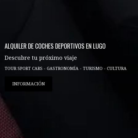
ALQUILER DE COCHES DEPORTIVOS EN LUGO
Descubre tu próximo viaje
TOUR SPORT CARS - GASTRONOMÍA - TURISMO - CULTURA
INFORMACIÓN