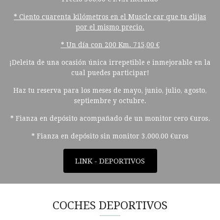
* Ciento cuarenta kilómetros en el Muscle car que tu elijas
por el mismo precio.
* Un día con 200 Km. 715,00 €
¡Deleita de una ocasión única irrepetible e inmejorable en la
cual puedes participar!
Haz tu reserva para los meses de mayo, junio, julio, agosto,
septiembre y octubre.
* Fianza en depósito acompañado de un monitor cero €uros.
* Fianza en depósito sin monitor 3.000,00 €uros
LINK - DEPORTIVOS
COCHES DEPORTIVOS