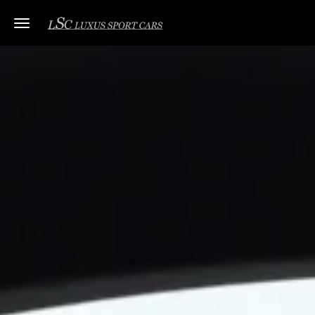
Toggle navigation