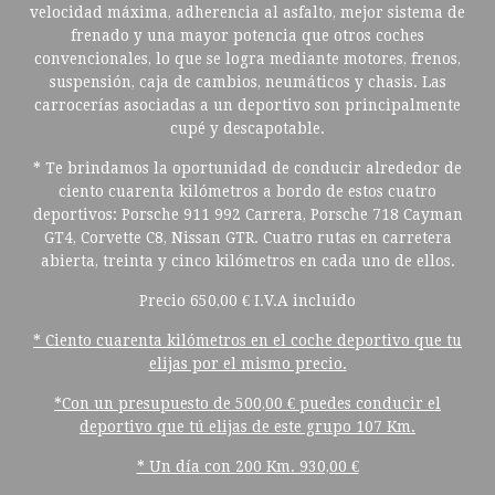
velocidad máxima, adherencia al asfalto, mejor sistema de
frenado y una mayor potencia que otros coches
convencionales, lo que se logra mediante motores, frenos,
suspensión, caja de cambios, neumáticos y chasis. Las
carrocerías asociadas a un deportivo son principalmente
cupé y descapotable.
* Te brindamos la oportunidad de conducir alrededor de
ciento cuarenta kilómetros a bordo de estos cuatro
deportivos: Porsche 911 992 Carrera, Porsche 718 Cayman
GT4, Corvette C8, Nissan GTR. Cuatro rutas en carretera
abierta, treinta y cinco kilómetros en cada uno de ellos.
Precio 650,00 € I.V.A incluido
* Ciento cuarenta kilómetros en el coche deportivo que tu
elijas por el mismo precio.
*Con un presupuesto de 500,00 € puedes conducir el
deportivo que tú elijas de este grupo 107 Km.
* Un día con 200 Km. 930,00 €